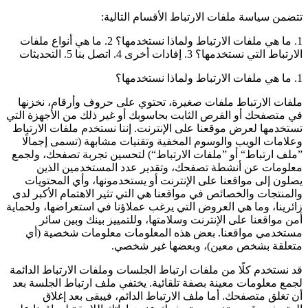
تتضمن سياسة ملفات الارتباط الأقسام التالية:
1. ما هي ملفات الارتباط ولماذا نستخدمها؟ 2. ما هي أنواع ملفات
الارتباط التي نستخدمها؟ 3. إفادات أخرى 4. اتصل بنا 5. التحديثات
1. ما هي ملفات الارتباط ولماذا نستخدمها؟
ملفات الارتباط ملفات صغيرة، تحتوي على حروف وأرقام، نخزنها
في متصفحك أو القرص الثابت بحاسوبك أو غير ذلك من الأجهزة التي
تستخدمها لعرض موقعنا على الإنترنت. إننا نستخدم ملفات الارتباط
وعلامات الويب والوسوم المخفية وتقنيات مشابهة (تسمى إجمالًا
”ملف ارتباط“ أو ”ملفات الارتباط“) لتحسين تجربة تصفحك، ولجمع
معلومات عن أنشطة تصفحك، وتقدير عدد المستخدمين الذين
يصلون إلى مواقعنا على الإنترنت أو يستخدمونها، وأي المحتويات
والمنتجات والخصائص في مواقعنا هي التي تثير الاهتمام الأكبر لدى
زائرينا، وما هي العروض التي يرغب عملاؤنا في استعراضها، ولحماية
أمن مواقعنا على الإنترنت وسلامتها، وللتمييز بينك وبين سائر
مستخدمي مواقعنا. بعض هذه المعلومات معلومات شخصية (أي
متعلقة بشخص معين)، وبعضها غير شخصي.
قد نستخدم كلًا من ملفات ارتباط الجلسات وملفات الارتباط الدائمة
لجمع معلومات معينة بصفة تلقائية. يختفي ملف ارتباط الجلسة بعد
أن تغلق متصفحك. أما ملف الارتباط الدائم، فيبقى بعد إغلاق