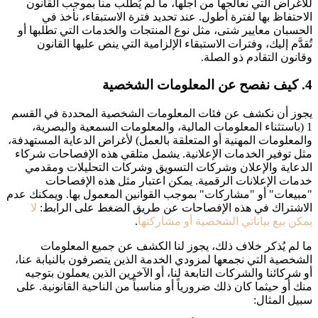
للأغراض التي نعالجها من أجلها، ما لم يُطلب منا بموجب القانون
الاحتفاظ بها لفترة أطول. عند تحديد فترة الاستبقاء، نأخذ في
الحسبان معايير شتى، مثل نوع المنتجات والخدمات التي تطلبها أو
تُقدَّم إليك، وفترات الاستبقاء الإلزامية التي ينص عليها القانون
وقانون التقادم ذو الصلة.
4. كيف نفصح عن المعلومات الشخصية
يجوز أن نكشف عن فئات المعلومات الشخصية المحددة في القسم
1 (باستثناء المعلومات المالية، والمعلومات السمعية والبصرية،
والمعلومات المهنية أو المتعلقة بالعمل) لأغراض الدعاية المستهدفة،
مثل توفير الخدمات الإعلانية. يشمل متلقي هذه الإفصاحات شركاء
الدعاية والإعلان وشركات التسويق وشركات التحليلات ومقدمي
خدمات الإعلانات الرقمية. يمكن اعتبار مثل هذه الإفصاحات
"مبيعات" أو "مشاركات" بموجب القوانين المعمول بها. ويمكنك عدم
الاشتراك في هذه الإفصاحات عن طريق الضغط على الرابط:
لا
يمكن بيع بياناتي الشخصية أو مشاركتها
.
ما لم يُذكر خلاف ذلك، يجوز لنا الكشف عن جميع المعلومات
الشخصية التي نجمعها لمزودي الخدمة الذين يتصرفون بالنيابة عنا،
أو شركائنا والشركات التابعة لنا، أو الآخرين الذين يعملون بتوجيه
منك أو حيثما كان ذلك ضرورياً أو مناسباً من الناحية القانونية. على
سبيل المثال: