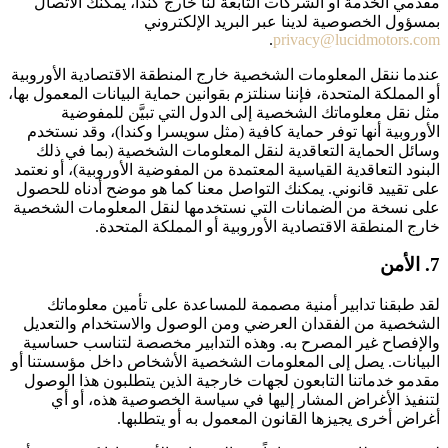
مقدمي الخدمة أو الشركات التابعة لنا خارج كندا، يمكنك الاتصال
بمسؤول الخصوصية لدينا عبر البريد الإلكتروني
.
privacy@lucidmotors.com
عندما ننقل المعلومات الشخصية خارج المنطقة الاقتصادية الأوروبية
أو المملكة المتحدة، فإننا سنلتزم بقوانين حماية البيانات المعمول بها،
مثل نقل معلوماتك الشخصية إلى الدول التي تبيَّن للمفوضية
الأوروبية أنها توفر حماية كافية (مثل سويسرا وكندا)، وقد نستخدم
وسائل الحماية التعاقدية لنقل المعلومات الشخصية (بما في ذلك
البنود التعاقدية القياسية المعتمدة من المفوضية الأوروبية)، أو نعتمد
على تقييد قانوني. يمكنك التواصل معنا كما هو موضح أدناه للحصول
على نسخة من الضمانات التي نستخدمها لنقل المعلومات الشخصية
خارج المنطقة الاقتصادية الأوروبية أو المملكة المتحدة.
7. الأمن
لقد طبقنا تدابير أمنية مصممة للمساعدة على تأمين معلوماتك
الشخصية من الفقدان العرضي ومن الوصول والاستخدام والتعديل
والإفصاح غير المصرح به. وهذه التدابير مخصصة لتناسب حساسية
البيانات. يصل إلى المعلومات الشخصية الأشخاص داخل مؤسستنا أو
مقدمو خدماتنا التابعون لجهات خارجية الذين يتطلبون هذا الوصول
لتنفيذ الأغراض المشار إليها في سياسة الخصوصية هذه، أو أي
أغراض أخرى يجيزها القانون المعمول به أو يتطلبها.