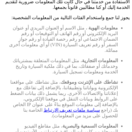
الاستفادة من خدمتنا في حال كانت تلك المعلومات ضرورية لتقديم
الخدمة إليك أو كنا مطالبين قانوناً بجمعها.
يجوز لنا جمع واستخدام الفئات التالية من المعلومات الشخصية:
معلومات الهوية
، مثل الاسم أو العنوان البريدي أو عنوان
البريد الإلكتروني أو رقم الهاتف أو التوقيعات أو رقم
الضمان الاجتماعي أو رقم رخصة القيادة أو رقم جواز
السفر أو رقم تعريف السيارة (VIN) أو أي معلومات أخرى
مماثلة.
المعلومات التجارية
، مثل المعلومات المتعلقة بمشترياتك
وخدماتك أو صفقاتك، بما في ذلك ملكية السيارة وتاريخ
الخدمة ومعلومات تسجيل السيارة.
نشاطك على الإنترنت وموقعك
، مثل نشاطك على مواقعنا
الإلكترونية وبواباتنا وتطبيقاتنا، بالإضافة إلى تفاعلك مع
إعلاناتنا والاتصالات الأخرى. ربما يشمل ذلك بيانات الضغط
على الروابط وبيانات التنقل في موقعنا الإلكتروني،
بالإضافة إلى معلومات الموقع بناءً على عنوان IP الخاص
بك (راجع
سياسة ملفات تعريف الارتباط
الخاصة بنا
للحصول على مزيد من المعلومات).
المعلومات السمعية والبصرية
، مثل مقاطع الفيديو
المسجلة من كاميرات المراقبة عندما تزور الأستوديو أو