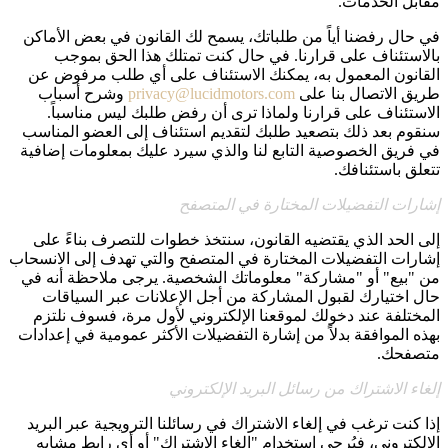
مقابل الخدمات.
في حال رفضنا أياً من طلباتك، يسمح لك القانون في بعض الأماكن
بالاستئناف على قرارنا. في حال كنت تمتلك هذا الحق بموجب
القانون المعمول به، يمكنك الاستئناف على أي طلب مرفوض عن
طريق الاتصال بنا على
privacy@lucidmotors.com
وشرح أسباب
الاستئناف على قرارنا ولماذا ترى أن رفض طلبك ليس مناسباً.
سنقوم بعد ذلك بتصعيد طلبك لتقديم استئناف إلى العضو المناسب
في فريق الخصوصية التابع لنا والذي سيرد عليك بمعلومات إضافية
تتعلق باستئنافك.
إشارات التفضيلات المختارة في المتصفح
إلى الحد الذي يقتضيه القانون، سنتخذ خطوات للتصرف بناءً على
إشارات التفضيلات المختارة في المتصفح والتي تهدف إلى الانسحاب
من "بيع" أو "مشاركة" معلوماتك الشخصية. يرجى ملاحظة أنه في
حال اختيارك لقبول المشاركة من أجل الإعلانات عبر السياقات
المختلفة عند دخولك لموقعنا الإلكتروني لأول مرة، فسوف نلتزم
بهذه الموافقة بدلاً من إشارة التفضيلات الأكثر عمومية في إعدادات
متصفحك.
إلغاء الاشتراك من رسائل البريد الإلكتروني
إذا كنت ترغب في إلغاء الاشتراك في رسائلنا الترويجية عبر البريد
الإلكتروني، فيُرجى استخدام "إلغاء الاشتراك" أو أي رابط مشابه