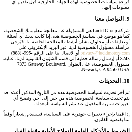
قراءة سياسات الخصوصية لهذه الجهات الخارجية قبل تقديم أي
معلومات إليها.
9. التواصل معنا
شركة Lucid Group هي المسؤولة عن معالجة معلوماتك الشخصية،
كما هو موضح في سياسة الخصوصية هذه. إذا كانت لديك أي أسئلة
أو تعليقات أو مخاوف بشأن أنشطة المعالجة الخاصة بنا، فيُرجى
مراسلة مسؤول الخصوصية لدينا عبر البريد الإلكتروني على
privacy@lucidmotors.com
أو الاتصال بنا على الرقم ‎(888) -995-
8243 أو إرسال رسالة خطية إلى قسم الشؤون القانونية لدينا، عناية:
مسؤول الخصوصية، على العنوان ‎7373 Gateway Boulevard,
Newark, CA 94560 USA.
10. التحديثات
تم آخر تحديث لسياسة الخصوصية هذه في التاريخ المذكور أعلاه. قد
يتم تحديث سياسة الخصوصية هذه من حين إلى آخر. وتصبح أي
تغييرات سارية المفعول عند نشر السياسة المعدلة.
إذا قمنا بإجراء تغييرات جوهرية على السياسة، فسنقدم إشعاراً وفقاً
لما يقتضيه القانون.
الشروط والأحكام العامة للنماذج الأولية وقطع الغيار