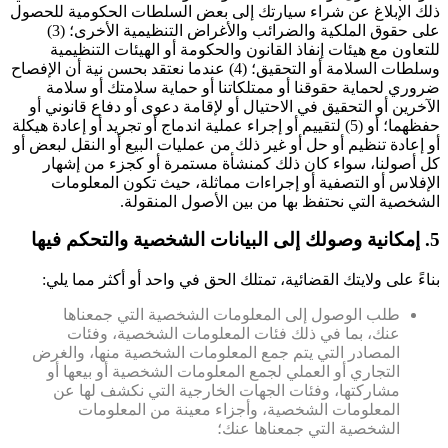
ذلك الإبلاغ عن شراء سيارتك إلى بعض السلطات الحكومية للحصول
على حقوق الملكية والضرائب والأغراض التنظيمية الأخرى؛ (3)
للتعاون مع هيئات إنفاذ القانون والحكومة أو الهيئات التنظيمية
وسلطات السلامة أو التحقيق؛ (4) عندما نعتقد بحسن نية أن الإفصاح
ضروري لحماية حقوقنا أو ممتلكاتنا أو حماية سلامتك أو سلامة
الآخرين أو التحقيق في الاحتيال أو لإقامة دعوى أو دفاع قانوني أو
حفظهما؛ أو (5) لتقييم أو إجراء عملية اندماج أو تجريد أو إعادة هيكلة
أو إعادة تنظيم أو حل أو غير ذلك من عمليات البيع أو النقل لبعض أو
كل أصولنا، سواء كان ذلك كمنشأة مستمرة أو كجزء من إشهار
الإفلاس أو التصفية أو إجراءات مماثلة، حيث تكون المعلومات
الشخصية التي نحتفظ بها من بين الأصول المنقولة.
5. إمكانية وصولك إلى البيانات الشخصية والتحكم فيها
بناءً على ولايتك القضائية، تمتلك الحق في واحد أو أكثر مما يلي:
طلب الوصول إلى المعلومات الشخصية التي جمعناها
عنك، بما في ذلك فئات المعلومات الشخصية، وفئات
المصادر التي يتم جمع المعلومات الشخصية منها، والغرض
التجاري أو العملي لجمع المعلومات الشخصية أو بيعها أو
مشاركتها، وفئات الجهات الخارجية التي نكشف لها عن
المعلومات الشخصية، وأجزاء معينة من المعلومات
الشخصية التي جمعناها عنك؛