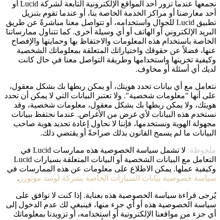
نجمعها عندما تزور أحد المواقع الإلكترونية التابعة لشركة Lucid أو
أحد معارضنا أو مراكز الخدمة الخاصة بنا، أو عندما تقوم بتنزيل
تطبيق Lucid للجوال واستخدامه، أو تتواصل معنا مباشرةً عن طريق
البريد الإلكتروني أو الهاتف أو أي وسيلة أخرى. كما تتناول ممارساتنا
الخاصة باستخدام هذه المعلومات والاحتفاظ بها وحمايتها والإفصاح
عنها، فضلاً عن حقوقك واختياراتك المتعلقة بمعلوماتك الشخصية
وكيفية تخزينها واستخدامها وطريقة التواصل معنا في حال كانت
لديك أي أسئلة أو مخاوف.
نتعامل مع أي بيانات تحدد هويتك، أو يمكن ربطها بك بشكل معقول،
على أنها "معلومات شخصية". ولا تعتبر البيانات التي لا يمكن أن تحدد
هويتك، ولا يمكن ربطها بك بشكل معقول، معلومات شخصية، وقد
نستخدم هذه البيانات لأي غرض من الأغراض. عندما نحتفظ ببيانات
مجهولة الهوية ونستخدمها، فإننا لا نحاول إعادة تحديد هوية صاحب
البيانات ما لم يسمح القانون بذلك صراحةً أو يقتضي ذلك.
ملحوظة:
لا تشمل سياسة الخصوصية هذه ممارسات Lucid في
التعامل مع البيانات الشخصية أو البيانات المتعلقة بسيارات Lucid
وكيفية عملها. يمكن الاطلاع على معلومات عن هذه الممارسات في
سياسة خصوصية بيانات السيارات الخاصة بشركة لوسد موتورز
.
يُرجى قراءة سياسة الخصوصية هذه بعناية. إذا كنت لا توافق على
سياسة الخصوصية هذه أو أي جزء منها، فينبغي لك عدم الدخول إلى
أي جزء من مواقعنا الإلكترونية أو استخدامه، أو تزويدنا بمعلوماتك