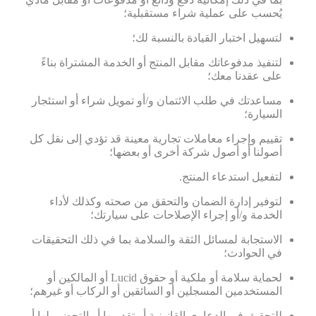
يُحسب على عملية شراء مستقبلية؛
لتسهيل اختبار القيادة بالنسبة لك؛
لتنفيذ مدفوعاتك مقابل المنتج أو الخدمة المشتراة بناءً
على عقدنا معك؛
مساعدتك في طلب الائتمان و/أو تمويل شراء أو استئجار
السيارة؛
تقييم وإجراء معاملات تجارية معينة قد تؤدي إلى نقل كل
أصولنا أو أصول شركة أخرى أو بعضها؛
لتفعيل استدعاء المنتج.
لتوفير إدارة الضمان والتحقق من صحته وكذلك لأداء
الخدمة و/أو إجراء الإصلاحات على سيارتك؛
الاستجابة لمسائل الثقة والسلامة بما في ذلك التحقيقات
في الحوادث؛
لحماية سلامة أو ملكية أو حقوق Lucid أو المالكين أو
المستخدمين المسجلين أو السائقين أو الركاب أو غيرهم؛
للتحقيق في الدعاوى القانونية أو تقديمها أو التحضير لها أو