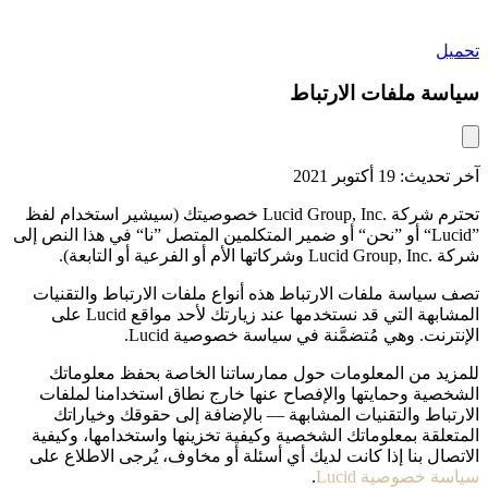
تحميل
سياسة ملفات الارتباط
آخر تحديث: 19 أكتوبر 2021
تحترم شركة Lucid Group, Inc.‎ خصوصيتك (سيشير استخدام لفظ
”Lucid“ أو ”نحن“ أو ضمير المتكلمين المتصل ”نا“ في هذا النص إلى
شركة Lucid Group, Inc.‎ وشركاتها الأم أو الفرعية أو التابعة).
تصف سياسة ملفات الارتباط هذه أنواع ملفات الارتباط والتقنيات
المشابهة التي قد نستخدمها عند زيارتك لأحد مواقع Lucid على
الإنترنت. وهي مُتضمَّنة في سياسة خصوصية Lucid.
للمزيد من المعلومات حول ممارساتنا الخاصة بحفظ معلوماتك
الشخصية وحمايتها والإفصاح عنها خارج نطاق استخدامنا لملفات
الارتباط والتقنيات المشابهة — بالإضافة إلى حقوقك وخياراتك
المتعلقة بمعلوماتك الشخصية وكيفية تخزينها واستخدامها، وكيفية
الاتصال بنا إذا كانت لديك أي أسئلة أو مخاوف، يُرجى الاطلاع على
سياسة خصوصية Lucid
.