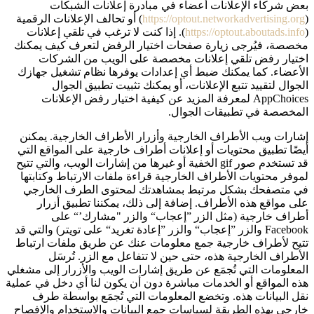
بعض شركاء الإعلانات أعضاء في مبادرة إعلانات الشبكات
(
https://optout.networkadvertising.org
) أو تحالف الإعلانات الرقمية
(
https://optout.aboutads.info
). إذا كنت لا ترغب في تلقي إعلانات
مخصصة، فيُرجى زيارة صفحات اختيار الرفض لتعرف كيف يمكنك
اختيار رفض تلقي إعلانات مخصصة على الويب من الشركات
الأعضاء. كما يمكنك ضبط أي إعدادات يوفرها نظام تشغيل جهازك
الجوال لتقييد تتبع الإعلانات، أو يمكنك تثبيت تطبيق الجوال
AppChoices لمعرفة المزيد عن كيفية اختيار رفض الإعلانات
المخصصة في تطبيقات الجوال.
إشارات ويب الأطراف الخارجية وأزرار الأطراف الخارجية. يمكنن
أيضًا تطبيق محتويات أو إعلانات أطراف خارجية على المواقع التي
قد تستخدم صور gif الخفية أو غيرها من إشارات الويب، والتي تتيح
لموفر محتويات الأطراف الخارجية قراءة ملفات الارتباط وكتابتها
في متصفحك بشكل مرتبط بمشاهدتك لمحتوى الطرف الخارجي
على مواقع هذه الأطراف. إضافة إلى ذلك، يمكننا تطبيق أزرار
أطراف خارجية (مثل الزر ”إعجاب“ والزر "مشارك’“ على
Facebook والزر ”إعجاب“ والزر ”إعادة تغريد“ على تويتر) والتي قد
تتيح لأطراف خارجية جمع معلومات عنك عن طريق ملفات ارتباط
الأطراف الخارجية هذه، حتى حين لا تتفاعل مع الزر. تُرسَل
المعلومات التي تُجمَع عن طريق إشارات الويب والأزرار إلى مشغلي
هذه المواقع أو الخدمات مباشرة دون أن يكون لنا أي دخل في عملية
نقل البيانات هذه. وتخضع المعلومات التي تُجمَع بواسطة طرف
خارجي بهذه الطريقة لسياسات جمع البيانات والاستخدام والإفصاح