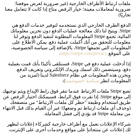
ملفات ارتباط الأطراف الخارجية (غير ضرورية لعرض موقعنا؛
ضرورية لمعاملات معينة؛ خيار الرفض متاح إذا كانت لا تتعامل معنا
تجاريًا)
الدفع الطرف الخارجي الذي نستخدمه لتوفير خدمات الدفع هي
Stripe. ويتيح لنا ذلك معالجة عمليات الدفع دون تخزين معلوماتك
المالية. تجمع Stripe المعلومات المطلوبة لتنفيذ الدفع وتوفر لنا
معلومات للتحقق من أنك أكملت عملية دفع. يمكن الاطلاع على
المعلومات التي تجمعها Stripe، بالإضافة إلى سياسة الخصوصية،
على الموقع
https://stripe.com/privacy
.
إذا أدخلت عملية دفع في Stripe، فسنتلقى تأكيدًا بأنك قمت بعملية
دفع، وسيتضمن ذلك اسمك وبريدك الإلكتروني وتعريف الدفع.
ونخزن هذه المعلومات في نظام Salesforce لدينا (لمزيد من
المعلومات انظر
سياسة خصوصيتنا
).
تضع Stripe ملفات الارتباط عندما تنقر فوق رابط الإيداع ويتم توجيهك
إلى موقع Stripe. إذا نقرت فوق الرابط، فسيمكنك اختيار الرفض عن
طريق استخدام وظيفة ”حظر كل ملفات الارتباط“ من متصفحك
(وحذف أي ملفات ارتباط تم وضعها)؛ غير أن القيام بذلك قبل الانتهاء
من معاملة Stripe قد يؤدي إلى فشل المعاملة.
شركاء الإعلانات نعمل مع أطراف خارجية كشركاء إعلانات لنظهر
لك إعلانات عن منتجاتنا على مواقع وخدمات أخرى على الإنترنت.