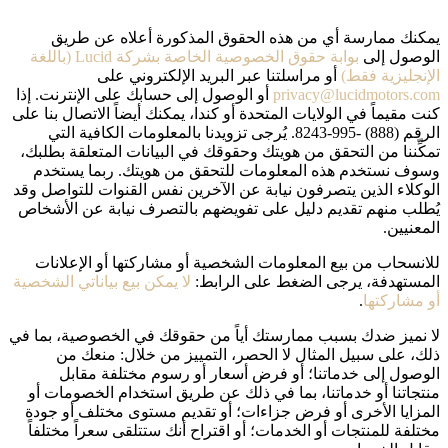
يمكنك ممارسة أي من هذه الحقوق المذكورة أعلاه عن طريق
الوصول إلى
بوابة حقوق الخصوصية الخاصة بشركة Lucid (باللغة
الإنجليزية فقط)
أو مراسلتنا عبر البريد الإلكتروني على
privacy@lucidmotors.com
أو الوصول إلى حسابك على الإنترنت. إذا
كنت مقيماً في الولايات المتحدة أو كندا، يمكنك أيضاً الاتصال بنا على
الرقم (888) -995-8243. يُرجى تزويدنا بالمعلومات الكافية التي
تمكِّننا من التحقق من هويتك وحقوقك في البيانات المتعلقة بطلبك،
وسوف نستخدم هذه المعلومات للتحقق من هويتك. ربما يستخدم
الوكلاء الذين يتصرفون نيابة عن الآخرين نفس القنوات للتواصل وقد
يُطلب منهم تقديم دليل على تفويضهم بالتصرف نيابة عن الأشخاص
المعنيين.
للانسحاب من بيع المعلومات الشخصية أو مشاركتها أو الإعلانات
المستهدفة، يرجى الضغط على الرابط:
لا يمكن بيع بياناتي الشخصية
أو مشاركتها
.
لا نميز ضدك بسبب ممارستك أياً من حقوقك في الخصوصية، بما في
ذلك، على سبيل المثال لا الحصر، التمييز من خلال: منعك من
الوصول إلى خدماتنا؛ أو فرض أسعار أو رسوم مختلفة مقابل
منتجاتنا أو خدماتنا، بما في ذلك عن طريق استخدام الخصومات أو
المزايا الأخرى أو فرض جزاءات؛ أو تقديم مستوى مختلف أو جودة
مختلفة للمنتجات أو الخدمات؛ أو اقتراح أنك ستتلقى سعراً مختلفاً