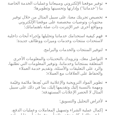
توفير موقعنا الإلكتروني ومبيعاتنا وعمليات الخدمة الخاصة
بنا ("خدماتنا") وإدارتها وتحسينها وتطويرها؛
تخصيص تجربتك معنا، على سبيل المثال من خلال توفير
محتويات وتوصيات مخصصة على موقعنا الإلكتروني
ومواقع أخرى عبر الإنترنت ذات صلة باهتماماتك؛
فهم كيفية استخدامك خدماتنا وتحليلها وإجراء أبحاث داخلية
لاستحداث منتجات وخدمات وميزات ووظائف جديدة؛
لتوفير المنتجات والخدمات والبرامج.
التواصل معك، وتزويدك بالتحديثات والمعلومات الأخرى
المتعلقة بمنتجاتنا وخدماتنا، وتوفير المعلومات التي تطلبها،
والرد على التعليقات والأسئلة، وتقديم خدمة العملاء
والحفاظ على العلاقات مع العملاء؛
تطوير المواد الترويجية والإعلانية التي نُعِدها ملائمة وقيّمة
ومهمة بالنسبة إليك وتقديمها إليك، بما في ذلك على سبيل
المثال لا الحصر الإعلانات المستهدفة؛
لأغراض التحليل والتسويق؛
إكمال عملية الشراء وتسهيل المعاملات وعمليات الدفع،
بما في ذلك إمكانية دفع ودائع أو مدفوعات أو مقابل مادي