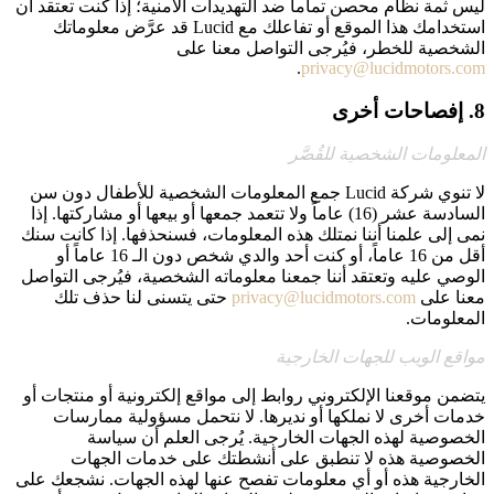
ليس ثمة نظام محصن تماماً ضد التهديدات الأمنية؛ إذا كنت تعتقد أن
استخدامك هذا الموقع أو تفاعلك مع Lucid قد عرَّض معلوماتك
الشخصية للخطر، فيُرجى التواصل معنا على
.
privacy@lucidmotors.com
8. إفصاحات أخرى
المعلومات الشخصية للقُصَّر
لا تنوي شركة Lucid جمع المعلومات الشخصية للأطفال دون سن
السادسة عشر (16) عاماً ولا تتعمد جمعها أو بيعها أو مشاركتها. إذا
نمى إلى علمنا أننا نمتلك هذه المعلومات، فسنحذفها. إذا كانت سنك
أقل من 16 عاماً، أو كنت أحد والدي شخص دون الـ 16 عاماً أو
الوصي عليه وتعتقد أننا جمعنا معلوماته الشخصية، فيُرجى التواصل
معنا على
privacy@lucidmotors.com
حتى يتسنى لنا حذف تلك
المعلومات.
مواقع الويب للجهات الخارجية
يتضمن موقعنا الإلكتروني روابط إلى مواقع إلكترونية أو منتجات أو
خدمات أخرى لا نملكها أو نديرها. لا نتحمل مسؤولية ممارسات
الخصوصية لهذه الجهات الخارجية. يُرجى العلم أن سياسة
الخصوصية هذه لا تنطبق على أنشطتك على خدمات الجهات
الخارجية هذه أو أي معلومات تفصح عنها لهذه الجهات. نشجعك على