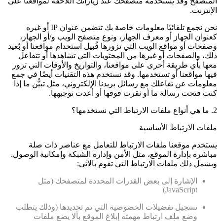
المتصفح وقد يستخدمه متصفحك عند زياراتك اللاحقة لمواقعنا على
الإنترنت.
نحن نجمع تلقائيًا معلومات خاصة بك تتضمن عنوان IP أو غيره
كعنوان الجهاز أو معرف الجهاز، ونوع متصفح الويب و/أو الجهاز،
وصفحات أو مواقع الويب التي تزورها قُبيل استخدام مواقعنا أو بُعيد
ذلك، والصفحات أو غيرها من المحتويات التي تشاهدها أو تتفاعل
معها بأي طريقة أخرى على مواقعنا، والتواريخ والأوقات التي تزور
فيها مواقعنا أو تستخدمها. وقد نستخدم هذه التقنيات أيضًا في جمع
معلومات عن تفاعلك مع رسائل بريدنا الإلكتروني، مثل تبيُّن ما إذا
كنت فتحت رسالة ما أو نقرت فوقها أو أعدت توجيهها.
2. ما هي أنواع ملفات الارتباط التي نستخدمها؟
ملفات الارتباط الأساسية
يستخدم موقعنا ملفات الارتباط للتعامل مع عناصر ذات صلة
مباشرة بإدارة الموقع، مثل الأمن وإدارة الشبكة وإمكانية الوصول.
ويشمل ذلك ملفات الارتباط التي تقوم بالآتي:
الإشارة إلى بعض القدرات المحددة لمتصفحك (مثل
JavaScript)
تسجيل تفضيلات الخصوصية التي تم تحديدها (وذلك يتطلب
وضع ملف ارتباط مهمته إبلاغ الموقع بألا يضع ملفات