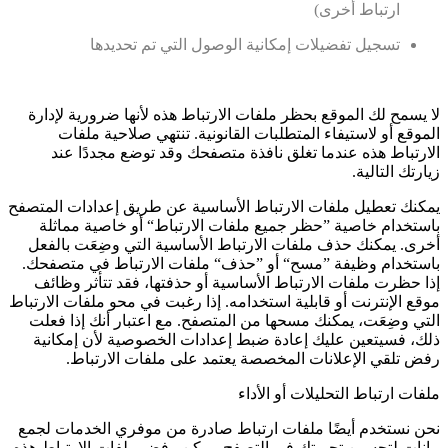
ارتباط أخرى)
تسجيل تفضيلات إمكانية الوصول التي تم تحديدها
لا يسمح لك الموقع بحظر ملفات الارتباط هذه لأنها ضرورية لإدارة
الموقع أو لاستيفاء المتطلبات القانونية. تنتهي صلاحية ملفات
الارتباط هذه عندما تغلق نافذة متصفحك وقد توضع مجددًا عند
زيارتك التالية.
يمكنك تعطيل ملفات الارتباط الأساسية عن طريق إعدادات المتصفح
باستخدام خاصية ”حظر جميع ملفات الارتباط“ أو خاصية مماثلة
أخرى. يمكنك حذف ملفات الارتباط الأساسية التي وضِعَت بالفعل
باستخدام وظيفة ”مسح“ أو ”حذف“ ملفات الارتباط في متصفحك.
إذا حظرت ملفات الارتباط الأساسية أو حذفتها، فقد تتأثر وظائف
موقع الإنترنت أو قابلية استخدامه. إذا رغبت في محو ملفات الارتباط
التي وضِعَت، يمكنك مسحها من المتصفح. مع اعتبار أنك إذا فعلت
ذلك، فسيتعين عليك إعادة ضبط إعدادات الخصوصية لأن إمكانية
رفض تلقي الإعلانات المخصصة يعتمد على ملفات الارتباط.
ملفات ارتباط التحليلات أو الأداء
نحن نستخدم أيضًا ملفات ارتباط صادرة من موفري الخدمات لجمع
بيانات لتحسين تجربتك في التصفح. يمكن رفض ملفات الارتباط هذه