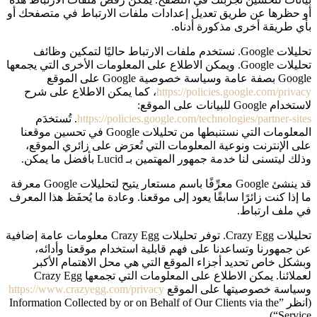
أو حظرها عن طريق تعديل إعدادات ملفات الارتباط في متصفحك أو
بأي طريقة أخرى مذكورة أدناه.
تحليلات Google‏. نستخدم ملفات الارتباط حاليًا لتمكين وظائف
تحليلات Google. ويمكن الاطلاع على المعلومات الأخرى التي يجمعها
Google بصفة عامة وسياسة خصوصية Google على الموقع
https://policies.google.com/privacy
، كما يمكن الاطلاع على شرح
لاستخدام Google للبيانات على الموقع:
https://policies.google.com/technologies/partner-sites
. تُستخدَم
المعلومات التي نستنبطها من تحليلات Google في تحسين موقعنا
على الإنترنت ونوعية المعلومات التي تُعرَض على زائري الموقع،
وذلك ليتسنى لنا خدمة جمهور المهتمين بـ Lucid بأفضل ما يمكن.
قد ينشئ Google معرِّفًا باسم مستعار يتيح لتحليلات Google معرفة
ما إذا كنت زائرًا سابقًا يعود إلى موقعنا. وعادة ما يُحفَظ هذا المعرف
في ملف ارتباط.
تحليلات Crazy Egg. توفر تحليلات Crazy Egg معلومات عامة إضافية
عن جمهورنا وتساعدنا على فهم قابلية استخدام موقعنا وأدائه،
وبشكل خاص تحديد أجزاء الموقع التي هي محل الاهتمام الأكبر
لعملائنا. يمكن الاطلاع على المعلومات التي تجمعها Crazy Egg
وسياسة خصوصيتها على الموقع
https://www.crazyegg.com/privacy
(انظر ”Information Collected by or on Behalf of Our Clients via the
Service“).