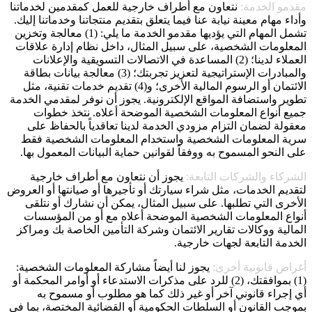
مقدمو الخدمة:
نتعاون مع أطراف خارجية للعمل كمقدمين لخدماتنا
وأداء مهام معينة نيابة عنا فيما يتعلق بتقديم منتجاتنا وخدماتنا إليك.
تشمل المهام التي يؤديها مقدمو الخدمة ما يلي: (1) معالجة وتخزين
المعلومات الشخصية، على سبيل المثال، داخل نظام إدارة علاقات
العملاء لدينا؛ (2) المساعدة في الاتصالات التسويقية والإعلانات
والمبادرات الإستراتيجية لتعزيز تجربتك؛ (3) معالجة بيانات بطاقة
الائتمان أو الرسوم المالية الأخرى؛ و(4) تقديم خدمات تقنية، مثل
تطوير واستضافة المواقع الإلكترونية. يجوز أن نوفر لمقدمي الخدمة
جميع أنواع المعلومات الشخصية الموضحة أعلاه. نتخذ خطوات
معقولة لضمان التزام مزودي الخدمة لدينا تعاقدياً بالحفاظ على
سرية المعلومات الشخصية واستخدام المعلومات الشخصية فقط
على النحو المسموح به ووفقاً لقوانين حماية البيانات المعمول بها.
الشركاء والشركات التابعة:
يجوز أن نتعاون مع أطراف خارجية
لتقديم الخدمات، مثل شراء سيارتك أو تأجيرها أو صيانتها أو العروض
الأخرى التي تطلبها. على سبيل المثال، يمكن أن نشارك أو نتلقى
أنواع المعلومات الشخصية الموضحة أعلاه مع أو من المؤسسات
المالية ووكالات تقارير الائتمان وشركة التأمين الخاصة بك ومراكز
الخدمة التابعة لجهات خارجية.
أغراض قانونية أخرى:
يجوز لنا أيضاً مشاركة المعلومات الشخصية:
(1) بموافقتك، (2) للرد على مذكرات الاستدعاء أو أوامر المحكمة أو
أي إجراء قانوني آخر أو غير ذلك كما هو مطلوب أو مسموح به
بموجب القانون أو السلطات الحكومية أو القضائية المختصة، بما في