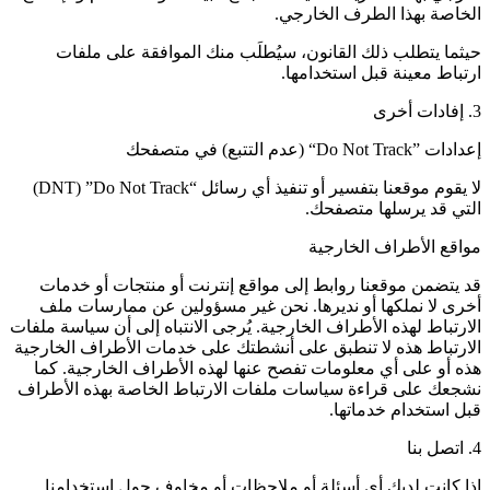
الخاصة بهذا الطرف الخارجي.
حيثما يتطلب ذلك القانون، سيُطلَب منك الموافقة على ملفات
ارتباط معينة قبل استخدامها.
3. إفادات أخرى
إعدادات ”Do Not Track“ (عدم التتبع) في متصفحك
لا يقوم موقعنا بتفسير أو تنفيذ أي رسائل “Do Not Track‏” (DNT)
التي قد يرسلها متصفحك.
مواقع الأطراف الخارجية
قد يتضمن موقعنا روابط إلى مواقع إنترنت أو منتجات أو خدمات
أخرى لا نملكها أو نديرها. نحن غير مسؤولين عن ممارسات ملف
الارتباط لهذه الأطراف الخارجية. يُرجى الانتباه إلى أن سياسة ملفات
الارتباط هذه لا تنطبق على أنشطتك على خدمات الأطراف الخارجية
هذه أو على أي معلومات تفصح عنها لهذه الأطراف الخارجية. كما
نشجعك على قراءة سياسات ملفات الارتباط الخاصة بهذه الأطراف
قبل استخدام خدماتها.
4. اتصل بنا
إذا كانت لديك أي أسئلة أو ملاحظات أو مخاوف حول استخدامنا